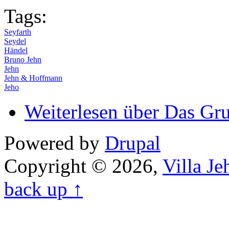
Tags:
Seyfarth
Seydel
Händel
Bruno Jehn
Jehn
Jehn & Hoffmann
Jeho
Weiterlesen
über Das Gr
Powered by
Drupal
Copyright © 2026,
Villa J
back up ↑